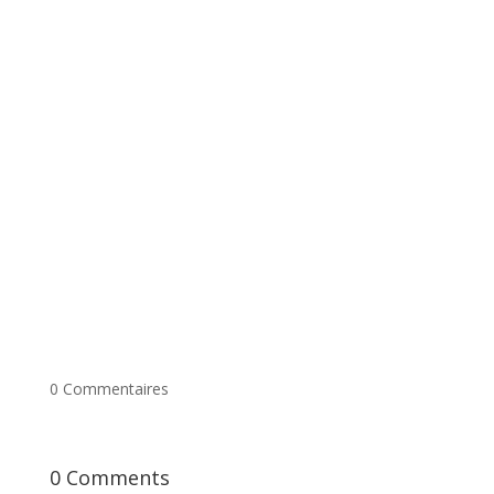
Junior 1 2020-2021 pour son programme de
recherche "Human-centered Artificial Intelligence
for Primary Health Care", avec le cofinancement
de l'Unité de Soutien-SRAP Québec. La...
0 Commentaires
0 Comments