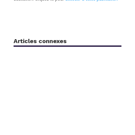
Articles connexes
Félicitations à Samira Abbasgholizadeh-Rahimi,
qui a reçu la bourse FRQS Chercheur-boursier