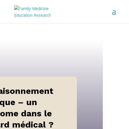
raisonnement
ique – un
tome dans le
rd médical ?