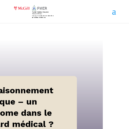
raisonnement
ique – un
tome dans le
rd médical ?