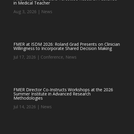
in Medical Teacher
Aug 3, 2026
|
News
FMER at ISDM 2026: Roland Grad Presents on Clinician
Willingness to Incorporate Shared Decision Making
Jul 17, 2026
|
Conference
,
News
FMER Director Co-Instructs Workshops at the 2026
Summer Institute in Advanced Research
Methodologies
Jul 14, 2026
|
News