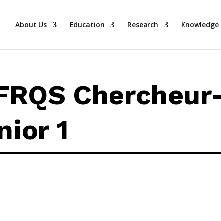
About Us
Education
Research
Knowledge 
FRQS Chercheur
nior 1