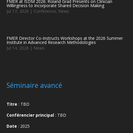
FMER at ISDM 2026: Roland Grad Presents on Clinician
Willingness to Incorporate Shared Decision Making
Jul 17, 2026
|
Conference
,
News
FMER Director Co-Instructs Workshops at the 2026 Summer
Institute in Advanced Research Methodologies
Jul 14, 2026
|
News
Séminaire avancé
Titre
: TBD
Conférencier principal
:
TBD
Date
: 2025