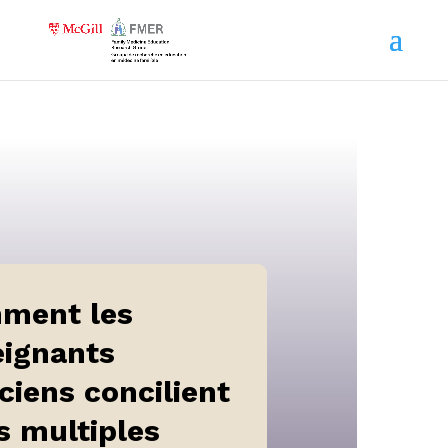
ment les
eignants
iciens concilient
s multiples